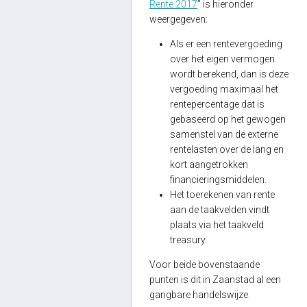
Rente 2017
” is hieronder
weergegeven:
Als er een rentevergoeding
over het eigen vermogen
wordt berekend, dan is deze
vergoeding maximaal het
rentepercentage dat is
gebaseerd op het gewogen
samenstel van de externe
rentelasten over de lang en
kort aangetrokken
financieringsmiddelen.
Het toerekenen van rente
aan de taakvelden vindt
plaats via het taakveld
treasury.
Voor beide bovenstaande
punten is dit in Zaanstad al een
gangbare handelswijze.