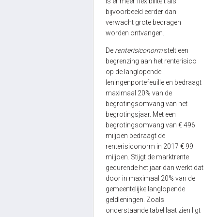
is er meer flexibiliteit als
bijvoorbeeld eerder dan
verwacht grote bedragen
worden ontvangen.
De
renterisiconorm
stelt een
begrenzing aan het renterisico
op de langlopende
leningenportefeuille en bedraagt
maximaal 20% van de
begrotingsomvang van het
begrotingsjaar. Met een
begrotingsomvang van € 496
miljoen bedraagt de
renterisiconorm in 2017 € 99
miljoen. Stijgt de marktrente
gedurende het jaar dan werkt dat
door in maximaal 20% van de
gemeentelijke langlopende
geldleningen. Zoals
onderstaande tabel laat zien ligt