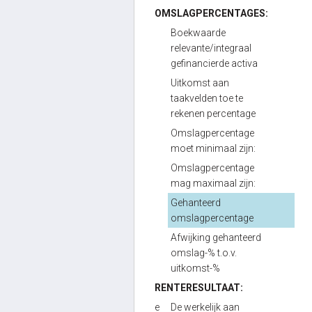
OMSLAGPERCENTAGES:
Boekwaarde
relevante/integraal
gefinancierde activa
Uitkomst aan
taakvelden toe te
rekenen percentage
Omslagpercentage
moet minimaal zijn:
Omslagpercentage
mag maximaal zijn:
Gehanteerd
omslagpercentage
Afwijking gehanteerd
omslag-% t.o.v.
uitkomst-%
RENTERESULTAAT:
e
De werkelijk aan