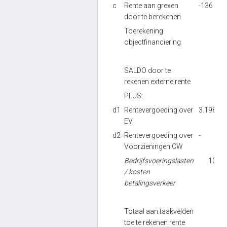
c
Rente aan grexen
-136
door te berekenen
Toerekening
objectfinanciering
SALDO door te
rekenen externe rente
PLUS:
d1
Rentevergoeding over
3.198
EV
d2
Rentevergoeding over
-
Voorzieningen CW
Bedrijfsvoeringslasten
103
/ kosten
betalingsverkeer
Totaal aan taakvelden
toe te rekenen rente