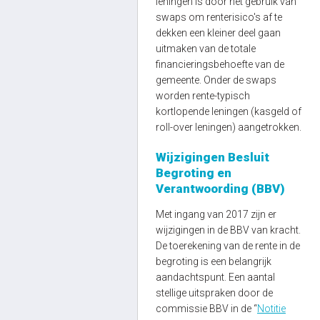
leningen is door het gebruik van
swaps om renterisico's af te
dekken een kleiner deel gaan
uitmaken van de totale
financieringsbehoefte van de
gemeente. Onder de swaps
worden rente-typisch
kortlopende leningen (kasgeld of
roll-over leningen) aangetrokken.
Wijzigingen Besluit
Begroting en
Verantwoording (BBV)
Met ingang van 2017 zijn er
wijzigingen in de BBV van kracht.
De toerekening van de rente in de
begroting is een belangrijk
aandachtspunt. Een aantal
stellige uitspraken door de
commissie BBV in de “
Notitie