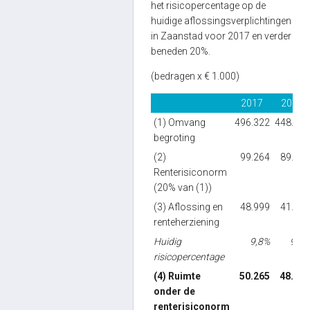
het risicopercentage op de
huidige aflossingsverplichtingen
in Zaanstad voor 2017 en verder
beneden 20%.
(bedragen x € 1.000)
2017
2018
(1) Omvang
496.322
448.332
begroting
(2)
99.264
89.666
Renterisiconorm
(20% van (1))
(3) Aflossing en
48.999
41.063
renteherziening
Huidig
9,8%
9,2%
risicopercentage
(4) Ruimte
50.265
48.603
onder de
renterisiconorm