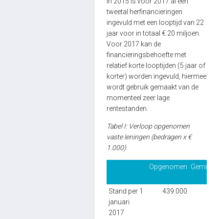
In 2015 is voor 2017 al een
tweetal herfinancieringen
ingevuld met een looptijd van 22
jaar voor in totaal € 20 miljoen.
Voor 2017 kan de
financieringsbehoefte met
relatief korte looptijden (5 jaar of
korter) worden ingevuld, hiermee
wordt gebruik gemaakt van de
momenteel zeer lage
rentestanden.
Tabel I: Verloop opgenomen
vaste leningen (bedragen x €
1.000)
Opgenomen
Gemidde
re
Stand per 1
439.000
3,
januari
2017