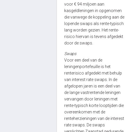
voor € 94 miljoen aan
kasgeldleningen in opgenomen
die vanwege de koppeling aan de
lopende swaps als rente-typisch
lang worden gezien. Het rente-
risico hiervan is tevens afgedekt
door de swaps.
Swaps
Voor een deel van de
leningenportefeuille is het
renterisico afgedekt met behulp
van interest rate swaps. In de
afgelopen jaren is een deel van
de lange vastrentende leningen
vervangen door leningen met
rente-typisch korte looptijden die
overeenkomen met de
renteherzieningen van de interest
rate swaps. De swaps
verplichten Zaanstad gedurende