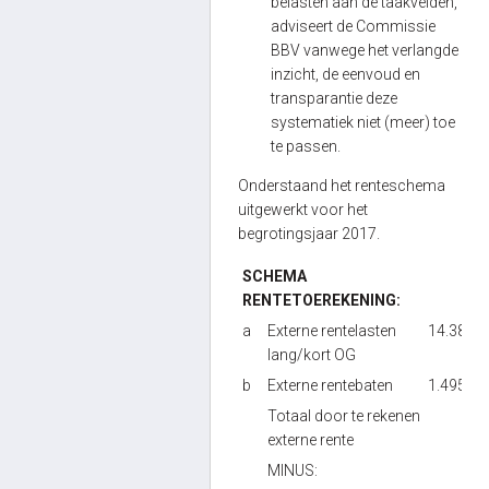
belasten aan de taakvelden,
adviseert de Commissie
BBV vanwege het verlangde
inzicht, de eenvoud en
transparantie deze
systematiek niet (meer) toe
te passen.
Onderstaand het renteschema
uitgewerkt voor het
begrotingsjaar 2017.
SCHEMA
RENTETOEREKENING:
a
Externe rentelasten
14.386
lang/kort OG
b
Externe rentebaten
1.495
Totaal door te rekenen
externe rente
MINUS: