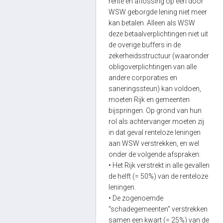
rente en aflossing op een door
WSW geborgde lening niet meer
kan betalen. Alleen als WSW
deze betaalverplichtingen niet uit
de overige buffers in de
zekerheidsstructuur (waaronder
obligoverplichtingen van alle
andere corporaties en
saneringssteun) kan voldoen,
moeten Rijk en gemeenten
bijspringen. Op grond van hun
rol als achtervanger moeten zij
in dat geval renteloze leningen
aan WSW verstrekken, en wel
onder de volgende afspraken:
• Het Rijk verstrekt in alle gevallen
de helft (= 50%) van de renteloze
leningen.
• De zogenoemde
“schadegemeenten” verstrekken
samen een kwart (= 25%) van de