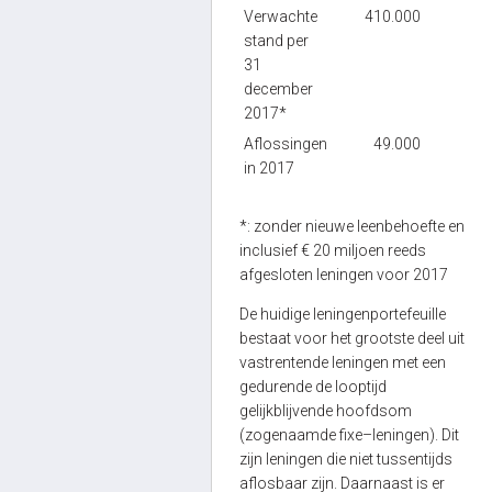
Verwachte
410.000
3,
stand per
31
december
2017*
Aflossingen
49.000
in 2017
*: zonder nieuwe leenbehoefte en
inclusief € 20 miljoen reeds
afgesloten leningen voor 2017
De huidige leningenportefeuille
bestaat voor het grootste deel uit
vastrentende leningen met een
gedurende de looptijd
gelijkblijvende hoofdsom
(zogenaamde fixe–leningen). Dit
zijn leningen die niet tussentijds
aflosbaar zijn. Daarnaast is er