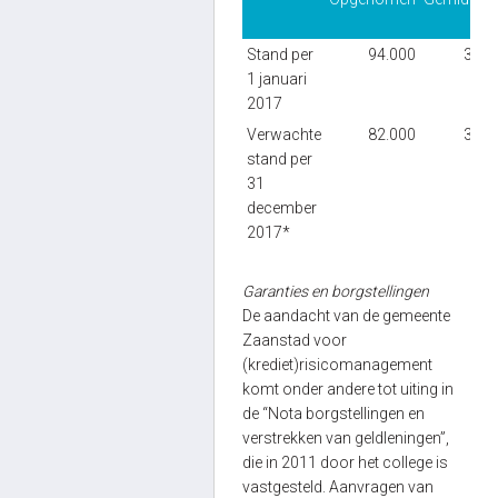
ren
Stand per
94.000
3,50
1 januari
2017
Verwachte
82.000
3,33
stand per
31
december
2017*
Garanties en borgstellingen
De aandacht van de gemeente
Zaanstad voor
(krediet)risicomanagement
komt onder andere tot uiting in
de “Nota borgstellingen en
verstrekken van geldleningen”,
die in 2011 door het college is
vastgesteld. Aanvragen van