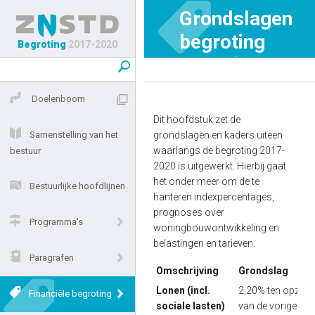
Grondslagen
begroting
Begroting
2017-2020
HOME
FINANCIËLE BEGROTING
GRONDSLAGEN BEGROTING
Doelenboom
Dit hoofdstuk zet de
Samenstelling van het
grondslagen en kaders uiteen
waarlangs de begroting 2017-
bestuur
2020 is uitgewerkt. Hierbij gaat
het onder meer om de te
Bestuurlijke hoofdlijnen
hanteren indexpercentages,
prognoses over
Programma's
woningbouwontwikkeling en
belastingen en tarieven.
Paragrafen
Omschrijving
Grondslag
Lonen (incl.
2,20% ten opzich
Financiële begroting
sociale lasten)
van de vorige