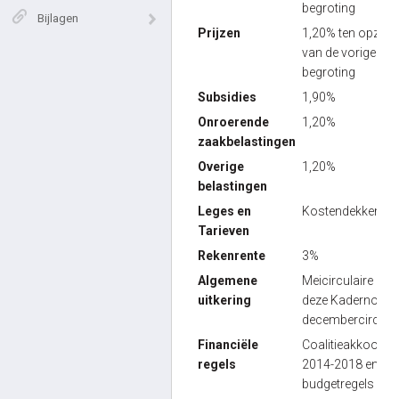
begroting
Bijlagen
Prijzen
1,20% ten opzich
van de vorige
begroting
Subsidies
1,90%
Onroerende
1,20%
zaakbelastingen
Overige
1,20%
belastingen
Leges en
Kostendekkend
Tarieven
Rekenrente
3%
Algemene
Meicirculaire (in
uitkering
deze Kadernota :
decembercirculai
Financiële
Coalitieakkoord
regels
2014-2018 en
budgetregels