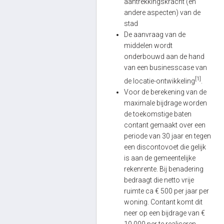
aantrekkingskracht (en
andere aspecten) van de
stad
De aanvraag van de
middelen wordt
onderbouwd aan de hand
van een businesscase van
[1]
de locatie-ontwikkeling
.
Voor de berekening van de
maximale bijdrage worden
de toekomstige baten
contant gemaakt over een
periode van 30 jaar en tegen
een discontovoet die gelijk
is aan de gemeentelijke
rekenrente. Bij benadering
bedraagt die netto vrije
ruimte ca € 500 per jaar per
woning. Contant komt dit
neer op een bijdrage van €
10.000 per te realiseren