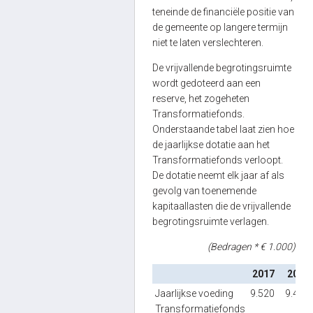
teneinde de financiële positie van
de gemeente op langere termijn
niet te laten verslechteren.
De vrijvallende begrotingsruimte
wordt gedoteerd aan een
reserve, het zogeheten
Transformatiefonds.
Onderstaande tabel laat zien hoe
de jaarlijkse dotatie aan het
Transformatiefonds verloopt.
De dotatie neemt elk jaar af als
gevolg van toenemende
kapitaallasten die de vrijvallende
begrotingsruimte verlagen.
(Bedragen * € 1.000)
2017
2018
Jaarlijkse voeding
9.520
9.410
Transformatiefonds